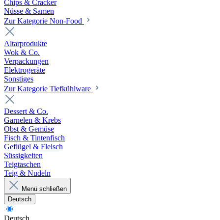
Chips & Cracker
Nüsse & Samen
Zur Kategorie Non-Food
Altarprodukte
Wok & Co.
Verpackungen
Elektrogeräte
Sonstiges
Zur Kategorie Tiefkühlware
Dessert & Co.
Garnelen & Krebs
Obst & Gemüse
Fisch & Tintenfisch
Geflügel & Fleisch
Süssigkeiten
Teigtaschen
Teig & Nudeln
Menü schließen
Deutsch
Deutsch