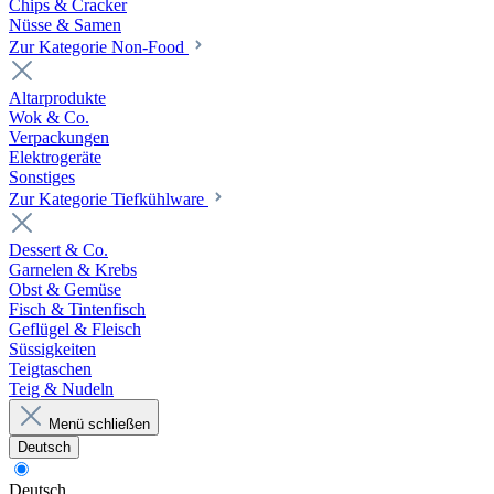
Chips & Cracker
Nüsse & Samen
Zur Kategorie Non-Food
Altarprodukte
Wok & Co.
Verpackungen
Elektrogeräte
Sonstiges
Zur Kategorie Tiefkühlware
Dessert & Co.
Garnelen & Krebs
Obst & Gemüse
Fisch & Tintenfisch
Geflügel & Fleisch
Süssigkeiten
Teigtaschen
Teig & Nudeln
Menü schließen
Deutsch
Deutsch