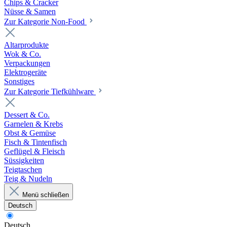
Chips & Cracker
Nüsse & Samen
Zur Kategorie Non-Food
Altarprodukte
Wok & Co.
Verpackungen
Elektrogeräte
Sonstiges
Zur Kategorie Tiefkühlware
Dessert & Co.
Garnelen & Krebs
Obst & Gemüse
Fisch & Tintenfisch
Geflügel & Fleisch
Süssigkeiten
Teigtaschen
Teig & Nudeln
Menü schließen
Deutsch
Deutsch