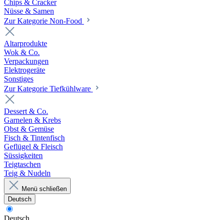
Chips & Cracker
Nüsse & Samen
Zur Kategorie Non-Food
Altarprodukte
Wok & Co.
Verpackungen
Elektrogeräte
Sonstiges
Zur Kategorie Tiefkühlware
Dessert & Co.
Garnelen & Krebs
Obst & Gemüse
Fisch & Tintenfisch
Geflügel & Fleisch
Süssigkeiten
Teigtaschen
Teig & Nudeln
Menü schließen
Deutsch
Deutsch