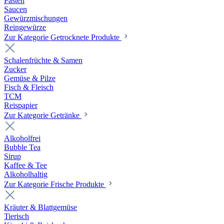
Pasten
Saucen
Gewürzmischungen
Reingewürze
Zur Kategorie Getrocknete Produkte
Schalenfrüchte & Samen
Zucker
Gemüse & Pilze
Fisch & Fleisch
TCM
Reispapier
Zur Kategorie Getränke
Alkoholfrei
Bubble Tea
Sirup
Kaffee & Tee
Alkoholhaltig
Zur Kategorie Frische Produkte
Kräuter & Blattgemüse
Tierisch