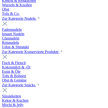
Kimchi & Reiskuchen
Wurzeln & Knollen
Obst
Tofu & Co.
Zur Kategorie Nudeln
Fadennudeln
Instant Nudeln
Glasnudeln
Reisnudeln
Udon & Shirataki
Zur Kategorie Konservierte Produkte
Fisch & Fleisch
Kokosmilch & -Öl
Essig & Öle
Tofu & Bohnen
Obst & Gemüse
Zur Kategorie Snacks
Süssigkeiten
Kekse & Kuchen
Mochi & Jelly