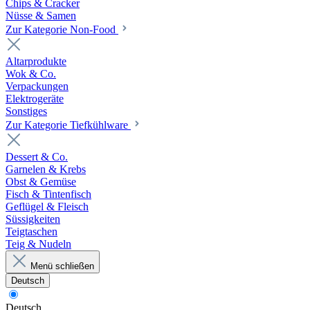
Chips & Cracker
Nüsse & Samen
Zur Kategorie Non-Food
Altarprodukte
Wok & Co.
Verpackungen
Elektrogeräte
Sonstiges
Zur Kategorie Tiefkühlware
Dessert & Co.
Garnelen & Krebs
Obst & Gemüse
Fisch & Tintenfisch
Geflügel & Fleisch
Süssigkeiten
Teigtaschen
Teig & Nudeln
Menü schließen
Deutsch
Deutsch