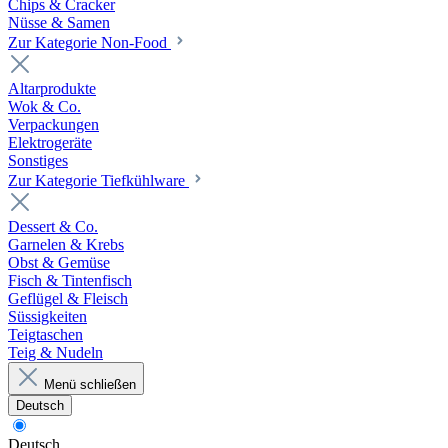
Chips & Cracker
Nüsse & Samen
Zur Kategorie Non-Food
Altarprodukte
Wok & Co.
Verpackungen
Elektrogeräte
Sonstiges
Zur Kategorie Tiefkühlware
Dessert & Co.
Garnelen & Krebs
Obst & Gemüse
Fisch & Tintenfisch
Geflügel & Fleisch
Süssigkeiten
Teigtaschen
Teig & Nudeln
Menü schließen
Deutsch
Deutsch