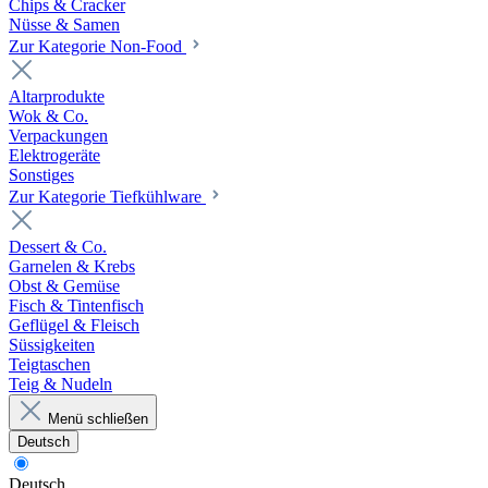
Chips & Cracker
Nüsse & Samen
Zur Kategorie Non-Food
Altarprodukte
Wok & Co.
Verpackungen
Elektrogeräte
Sonstiges
Zur Kategorie Tiefkühlware
Dessert & Co.
Garnelen & Krebs
Obst & Gemüse
Fisch & Tintenfisch
Geflügel & Fleisch
Süssigkeiten
Teigtaschen
Teig & Nudeln
Menü schließen
Deutsch
Deutsch