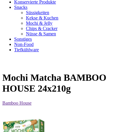
Konservierte Produkte
Snacks
Süssigkeiten
Kekse & Kuchen
Mochi & Jelly
Chips & Cracker
Nüsse & Samen
Sonstiges
Non-Food
Tiefkühlware
Mochi Matcha BAMBOO
HOUSE 24x210g
Bamboo House