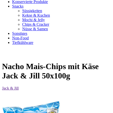
Konservierte Produkte
Snacks
Süssigkeiten
Kekse & Kuchen
Mochi & Jelly
Chips & Cracker
Nüsse & Samen
Sonstiges
Non-Food
Tiefkühlware
Nacho Mais-Chips mit Käse
Jack & Jill 50x100g
Jack & Jill