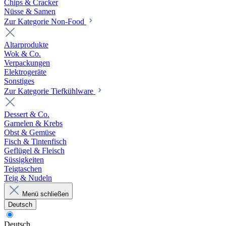
Chips & Cracker
Nüsse & Samen
Zur Kategorie Non-Food
Altarprodukte
Wok & Co.
Verpackungen
Elektrogeräte
Sonstiges
Zur Kategorie Tiefkühlware
Dessert & Co.
Garnelen & Krebs
Obst & Gemüse
Fisch & Tintenfisch
Geflügel & Fleisch
Süssigkeiten
Teigtaschen
Teig & Nudeln
Menü schließen
Deutsch
Deutsch