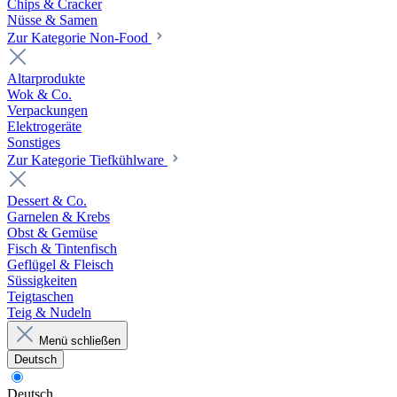
Chips & Cracker
Nüsse & Samen
Zur Kategorie Non-Food
Altarprodukte
Wok & Co.
Verpackungen
Elektrogeräte
Sonstiges
Zur Kategorie Tiefkühlware
Dessert & Co.
Garnelen & Krebs
Obst & Gemüse
Fisch & Tintenfisch
Geflügel & Fleisch
Süssigkeiten
Teigtaschen
Teig & Nudeln
Menü schließen
Deutsch
Deutsch