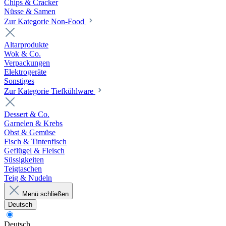
Chips & Cracker
Nüsse & Samen
Zur Kategorie Non-Food
Altarprodukte
Wok & Co.
Verpackungen
Elektrogeräte
Sonstiges
Zur Kategorie Tiefkühlware
Dessert & Co.
Garnelen & Krebs
Obst & Gemüse
Fisch & Tintenfisch
Geflügel & Fleisch
Süssigkeiten
Teigtaschen
Teig & Nudeln
Menü schließen
Deutsch
Deutsch