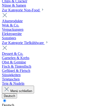
Chips & Cracker
Nüsse & Samen
Zur Kategorie Non-Food
Altarprodukte
Wok & Co.
Verpackungen
Elektrogeräte
Sonstiges
Zur Kategorie Tiefkühlware
Dessert & Co.
Garnelen & Krebs
Obst & Gemüse
Fisch & Tintenfisch
Geflügel & Fleisch
Süssigkeiten
Teigtaschen
Teig & Nudeln
Menü schließen
Deutsch
Deutsch