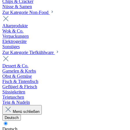
Chips & Cracker
Nüsse & Samen
Zur Kategorie Non-Food
Altarprodukte
Wok & Co.
Verpackungen
Elektrogeräte
Sonstiges
Zur Kategorie Tiefkühlware
Dessert & Co.
Garnelen & Krebs
Obst & Gemüse
Fisch & Tintenfisch
Geflügel & Fleisch
Süssigkeiten
Teigtaschen
Teig & Nudeln
Menü schließen
Deutsch
Deutsch