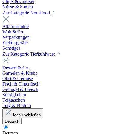
Chips & Cracker
Nüsse & Samen
Zur Kategorie Non-Food
Altarprodukte
Wok & Co.
Verpackungen
Elektrogeräte
Sonstiges
Zur Kategorie Tiefkühlware
Dessert & Co.
Garnelen & Krebs
Obst & Gemüse
Fisch & Tintenfisch
Geflügel & Fleisch
Süssigkeiten
Teigtaschen
Teig & Nudeln
Menü schließen
Deutsch
Deutsch