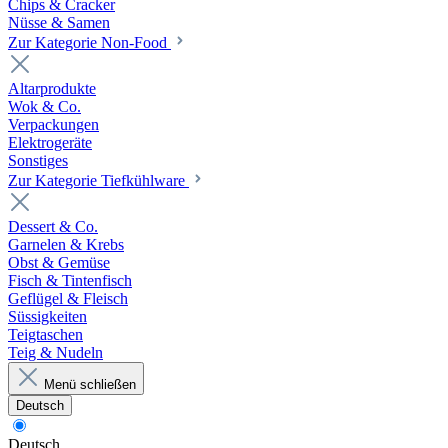
Chips & Cracker
Nüsse & Samen
Zur Kategorie Non-Food
Altarprodukte
Wok & Co.
Verpackungen
Elektrogeräte
Sonstiges
Zur Kategorie Tiefkühlware
Dessert & Co.
Garnelen & Krebs
Obst & Gemüse
Fisch & Tintenfisch
Geflügel & Fleisch
Süssigkeiten
Teigtaschen
Teig & Nudeln
Menü schließen
Deutsch
Deutsch