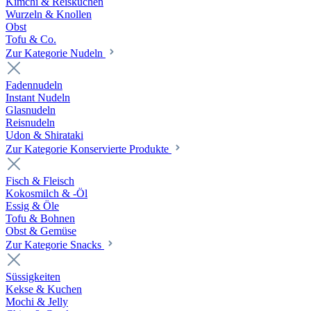
Kimchi & Reiskuchen
Wurzeln & Knollen
Obst
Tofu & Co.
Zur Kategorie Nudeln
Fadennudeln
Instant Nudeln
Glasnudeln
Reisnudeln
Udon & Shirataki
Zur Kategorie Konservierte Produkte
Fisch & Fleisch
Kokosmilch & -Öl
Essig & Öle
Tofu & Bohnen
Obst & Gemüse
Zur Kategorie Snacks
Süssigkeiten
Kekse & Kuchen
Mochi & Jelly