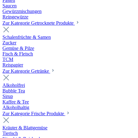
Pasten
Saucen
Gewürzmischungen
Reingewürze
Zur Kategorie Getrocknete Produkte
Schalenfrüchte & Samen
Zucker
Gemüse & Pilze
Fisch & Fleisch
TCM
Reispapier
Zur Kategorie Getränke
Alkoholfrei
Bubble Tea
Sirup
Kaffee & Tee
Alkoholhaltig
Zur Kategorie Frische Produkte
Kräuter & Blattgemüse
Tierisch