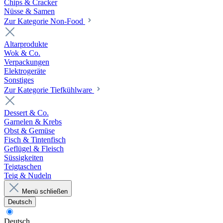
Chips & Cracker
Nüsse & Samen
Zur Kategorie Non-Food
Altarprodukte
Wok & Co.
Verpackungen
Elektrogeräte
Sonstiges
Zur Kategorie Tiefkühlware
Dessert & Co.
Garnelen & Krebs
Obst & Gemüse
Fisch & Tintenfisch
Geflügel & Fleisch
Süssigkeiten
Teigtaschen
Teig & Nudeln
Menü schließen
Deutsch
Deutsch