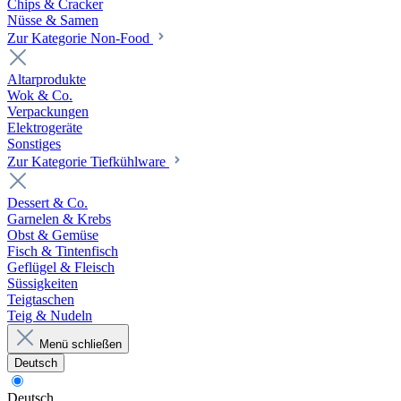
Chips & Cracker
Nüsse & Samen
Zur Kategorie Non-Food
Altarprodukte
Wok & Co.
Verpackungen
Elektrogeräte
Sonstiges
Zur Kategorie Tiefkühlware
Dessert & Co.
Garnelen & Krebs
Obst & Gemüse
Fisch & Tintenfisch
Geflügel & Fleisch
Süssigkeiten
Teigtaschen
Teig & Nudeln
Menü schließen
Deutsch
Deutsch