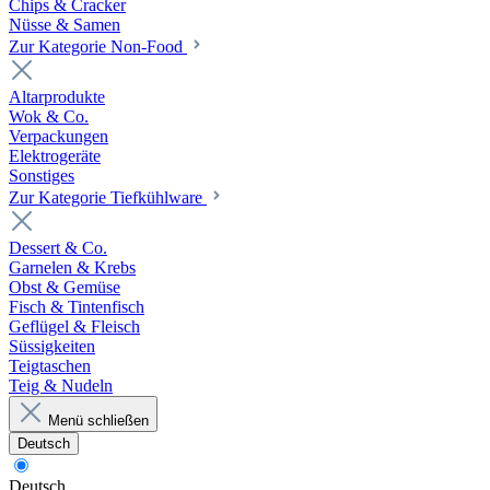
Chips & Cracker
Nüsse & Samen
Zur Kategorie Non-Food
Altarprodukte
Wok & Co.
Verpackungen
Elektrogeräte
Sonstiges
Zur Kategorie Tiefkühlware
Dessert & Co.
Garnelen & Krebs
Obst & Gemüse
Fisch & Tintenfisch
Geflügel & Fleisch
Süssigkeiten
Teigtaschen
Teig & Nudeln
Menü schließen
Deutsch
Deutsch