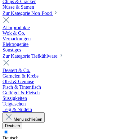
Chips & Cracker
Nüsse & Samen
Zur Kategorie Non-Food
Altarprodukte
Wok & Co.
Verpackungen
Elektrogeräte
Sonstiges
Zur Kategorie Tiefkühlware
Dessert & Co.
Garnelen & Krebs
Obst & Gemüse
Fisch & Tintenfisch
Geflügel & Fleisch
Süssigkeiten
Teigtaschen
Teig & Nudeln
Menü schließen
Deutsch
Deutsch