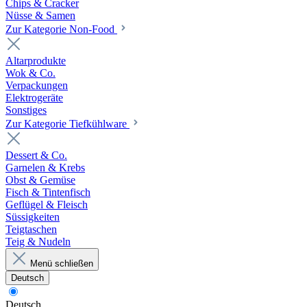
Chips & Cracker
Nüsse & Samen
Zur Kategorie Non-Food
Altarprodukte
Wok & Co.
Verpackungen
Elektrogeräte
Sonstiges
Zur Kategorie Tiefkühlware
Dessert & Co.
Garnelen & Krebs
Obst & Gemüse
Fisch & Tintenfisch
Geflügel & Fleisch
Süssigkeiten
Teigtaschen
Teig & Nudeln
Menü schließen
Deutsch
Deutsch