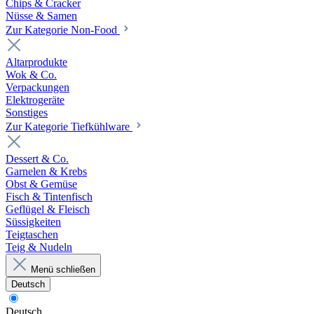
Chips & Cracker
Nüsse & Samen
Zur Kategorie Non-Food
Altarprodukte
Wok & Co.
Verpackungen
Elektrogeräte
Sonstiges
Zur Kategorie Tiefkühlware
Dessert & Co.
Garnelen & Krebs
Obst & Gemüse
Fisch & Tintenfisch
Geflügel & Fleisch
Süssigkeiten
Teigtaschen
Teig & Nudeln
Menü schließen
Deutsch
Deutsch