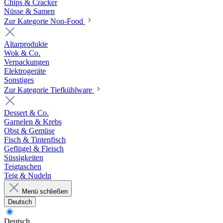
Chips & Cracker
Nüsse & Samen
Zur Kategorie Non-Food
Altarprodukte
Wok & Co.
Verpackungen
Elektrogeräte
Sonstiges
Zur Kategorie Tiefkühlware
Dessert & Co.
Garnelen & Krebs
Obst & Gemüse
Fisch & Tintenfisch
Geflügel & Fleisch
Süssigkeiten
Teigtaschen
Teig & Nudeln
Menü schließen
Deutsch
Deutsch