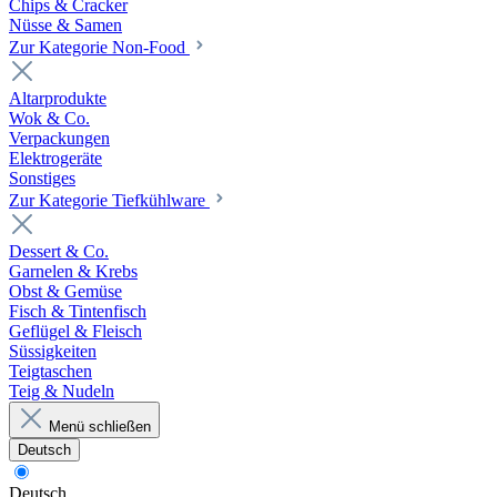
Chips & Cracker
Nüsse & Samen
Zur Kategorie Non-Food
Altarprodukte
Wok & Co.
Verpackungen
Elektrogeräte
Sonstiges
Zur Kategorie Tiefkühlware
Dessert & Co.
Garnelen & Krebs
Obst & Gemüse
Fisch & Tintenfisch
Geflügel & Fleisch
Süssigkeiten
Teigtaschen
Teig & Nudeln
Menü schließen
Deutsch
Deutsch