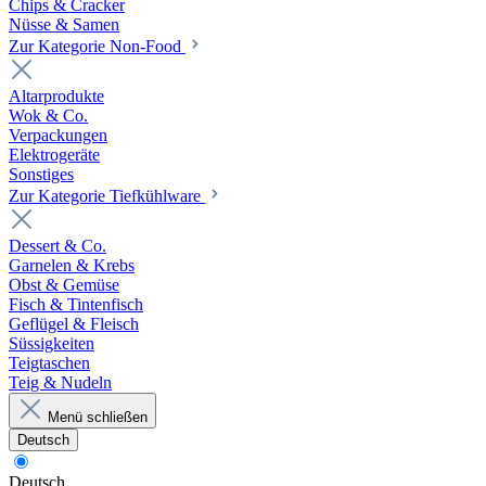
Chips & Cracker
Nüsse & Samen
Zur Kategorie Non-Food
Altarprodukte
Wok & Co.
Verpackungen
Elektrogeräte
Sonstiges
Zur Kategorie Tiefkühlware
Dessert & Co.
Garnelen & Krebs
Obst & Gemüse
Fisch & Tintenfisch
Geflügel & Fleisch
Süssigkeiten
Teigtaschen
Teig & Nudeln
Menü schließen
Deutsch
Deutsch