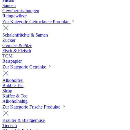
Pasten
Saucen
Gewürzmischungen
Reingewürze
Zur Kategorie Getrocknete Produkte
Schalenfrüchte & Samen
Zucker
Gemüse & Pilze
Fisch & Fleisch
TCM
Reispapier
Zur Kategorie Getränke
Alkoholfrei
Bubble Tea
Sirup
Kaffee & Tee
Alkoholhaltig
Zur Kategorie Frische Produkte
Kräuter & Blattgemüse
Tierisch