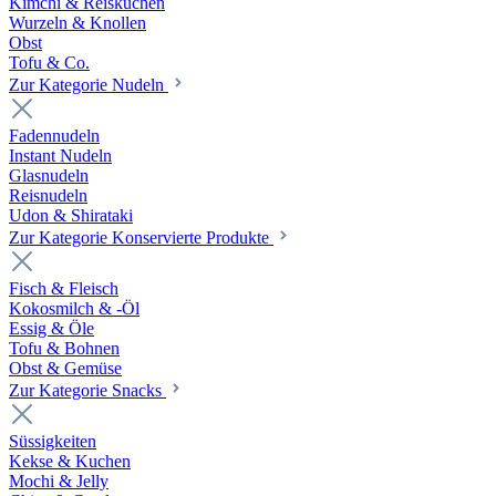
Kimchi & Reiskuchen
Wurzeln & Knollen
Obst
Tofu & Co.
Zur Kategorie Nudeln
Fadennudeln
Instant Nudeln
Glasnudeln
Reisnudeln
Udon & Shirataki
Zur Kategorie Konservierte Produkte
Fisch & Fleisch
Kokosmilch & -Öl
Essig & Öle
Tofu & Bohnen
Obst & Gemüse
Zur Kategorie Snacks
Süssigkeiten
Kekse & Kuchen
Mochi & Jelly