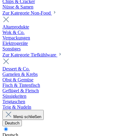
Chips & Cracker
Nüsse & Samen
Zur Kategorie Non-Food
Altarprodukte
Wok & Co.
Verpackungen
Elektrogeräte
Sonstiges
Zur Kategorie Tiefkühlware
Dessert & Co.
Garnelen & Krebs
Obst & Gemüse
Fisch & Tintenfisch
Geflügel & Fleisch
Süssigkeiten
Teigtaschen
Teig & Nudeln
Menü schließen
Deutsch
Deutsch