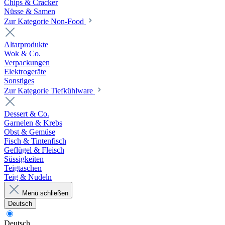
Chips & Cracker
Nüsse & Samen
Zur Kategorie Non-Food
Altarprodukte
Wok & Co.
Verpackungen
Elektrogeräte
Sonstiges
Zur Kategorie Tiefkühlware
Dessert & Co.
Garnelen & Krebs
Obst & Gemüse
Fisch & Tintenfisch
Geflügel & Fleisch
Süssigkeiten
Teigtaschen
Teig & Nudeln
Menü schließen
Deutsch
Deutsch