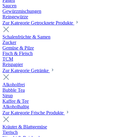
Pasten
Saucen
Gewürzmischungen
Reingewürze
Zur Kategorie Getrocknete Produkte
Schalenfrüchte & Samen
Zucker
Gemüse & Pilze
Fisch & Fleisch
TCM
Reispapier
Zur Kategorie Getränke
Alkoholfrei
Bubble Tea
Sirup
Kaffee & Tee
Alkoholhaltig
Zur Kategorie Frische Produkte
Kräuter & Blattgemüse
Tierisch