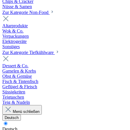
Chips & Cracker
Nüsse & Samen
Zur Kategorie Non-Food
Altarprodukte
Wok & Co.
Verpackungen
Elektrogeräte
Sonstiges
Zur Kategorie Tiefkühlware
Dessert & Co.
Garnelen & Krebs
Obst & Gemüse
Fisch & Tintenfisch
Geflügel & Fleisch
Süssigkeiten
Teigtaschen
Teig & Nudeln
Menü schließen
Deutsch
Deutsch