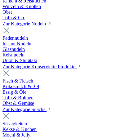
Kimchi & Reiskuchen
Wurzeln & Knollen
Obst
Tofu & Co.
Zur Kategorie Nudeln
Fadennudeln
Instant Nudeln
Glasnudeln
Reisnudeln
Udon & Shirataki
Zur Kategorie Konservierte Produkte
Fisch & Fleisch
Kokosmilch & -Öl
Essig & Öle
Tofu & Bohnen
Obst & Gemüse
Zur Kategorie Snacks
Süssigkeiten
Kekse & Kuchen
Mochi & Jelly