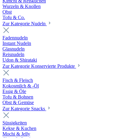
Kimchi & Reiskuchen
Wurzeln & Knollen
Obst
Tofu & Co.
Zur Kategorie Nudeln
Fadennudeln
Instant Nudeln
Glasnudeln
Reisnudeln
Udon & Shirataki
Zur Kategorie Konservierte Produkte
Fisch & Fleisch
Kokosmilch & -Öl
Essig & Öle
Tofu & Bohnen
Obst & Gemüse
Zur Kategorie Snacks
Süssigkeiten
Kekse & Kuchen
Mochi & Jelly