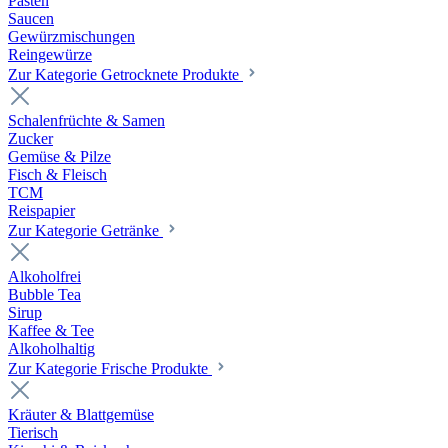
Pasten
Saucen
Gewürzmischungen
Reingewürze
Zur Kategorie Getrocknete Produkte
Schalenfrüchte & Samen
Zucker
Gemüse & Pilze
Fisch & Fleisch
TCM
Reispapier
Zur Kategorie Getränke
Alkoholfrei
Bubble Tea
Sirup
Kaffee & Tee
Alkoholhaltig
Zur Kategorie Frische Produkte
Kräuter & Blattgemüse
Tierisch