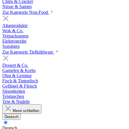
Chips & Cracker
Nüsse & Samen
Zur Kategorie Non-Food
Altarprodukte
Wok & Co.
Verpackungen
Elektrogeräte
Sonstiges
Zur Kategorie Tiefkühlware
Dessert & Co.
Garnelen & Krebs
Obst & Gemüse
Fisch & Tintenfisch
Geflügel & Fleisch
Süssigkeiten
Teigtaschen
Teig & Nudeln
Menü schließen
Deutsch
Deutsch