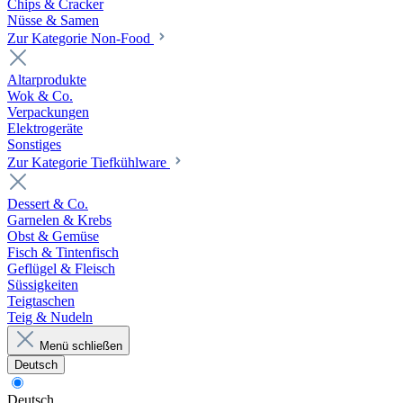
Chips & Cracker
Nüsse & Samen
Zur Kategorie Non-Food
Altarprodukte
Wok & Co.
Verpackungen
Elektrogeräte
Sonstiges
Zur Kategorie Tiefkühlware
Dessert & Co.
Garnelen & Krebs
Obst & Gemüse
Fisch & Tintenfisch
Geflügel & Fleisch
Süssigkeiten
Teigtaschen
Teig & Nudeln
Menü schließen
Deutsch
Deutsch