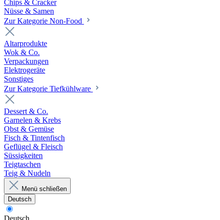
Chips & Cracker
Nüsse & Samen
Zur Kategorie Non-Food
Altarprodukte
Wok & Co.
Verpackungen
Elektrogeräte
Sonstiges
Zur Kategorie Tiefkühlware
Dessert & Co.
Garnelen & Krebs
Obst & Gemüse
Fisch & Tintenfisch
Geflügel & Fleisch
Süssigkeiten
Teigtaschen
Teig & Nudeln
Menü schließen
Deutsch
Deutsch