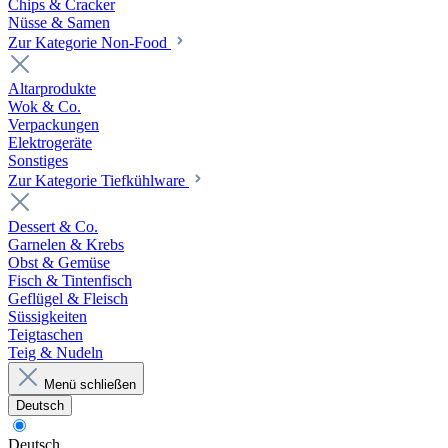
Chips & Cracker
Nüsse & Samen
Zur Kategorie Non-Food
Altarprodukte
Wok & Co.
Verpackungen
Elektrogeräte
Sonstiges
Zur Kategorie Tiefkühlware
Dessert & Co.
Garnelen & Krebs
Obst & Gemüse
Fisch & Tintenfisch
Geflügel & Fleisch
Süssigkeiten
Teigtaschen
Teig & Nudeln
Menü schließen
Deutsch
Deutsch