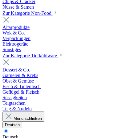
Chips & Cracker
Nüsse & Samen
Zur Kategorie Non-Food
Altarprodukte
Wok & Co.
Verpackungen
Elektrogeräte
Sonstiges
Zur Kategorie Tiefkühlware
Dessert & Co.
Garnelen & Krebs
Obst & Gemüse
Fisch & Tintenfisch
Geflügel & Fleisch
Süssigkeiten
Teigtaschen
Teig & Nudeln
Menü schließen
Deutsch
Deutsch