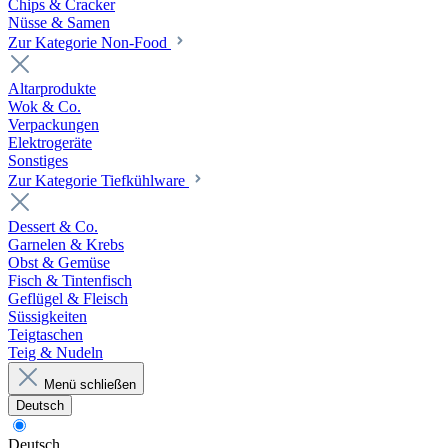
Chips & Cracker
Nüsse & Samen
Zur Kategorie Non-Food
Altarprodukte
Wok & Co.
Verpackungen
Elektrogeräte
Sonstiges
Zur Kategorie Tiefkühlware
Dessert & Co.
Garnelen & Krebs
Obst & Gemüse
Fisch & Tintenfisch
Geflügel & Fleisch
Süssigkeiten
Teigtaschen
Teig & Nudeln
Menü schließen
Deutsch
Deutsch