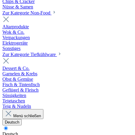
Chips & Cracker
Nüsse & Samen
Zur Kategorie Non-Food
Altarprodukte
Wok & Co.
Verpackungen
Elektrogeräte
Sonstiges
Zur Kategorie Tiefkühlware
Dessert & Co.
Garnelen & Krebs
Obst & Gemüse
Fisch & Tintenfisch
Geflügel & Fleisch
Süssigkeiten
Teigtaschen
Teig & Nudeln
Menü schließen
Deutsch
Deutsch