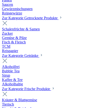
Pasten
Saucen
Gewürzmischungen
Reingewürze
Zur Kategorie Getrocknete Produkte
Schalenfrüchte & Samen
Zucker
Gemüse & Pilze
Fisch & Fleisch
TCM
Reispapier
Zur Kategorie Getränke
Alkoholfrei
Bubble Tea
Sirup
Kaffee & Tee
Alkoholhaltig
Zur Kategorie Frische Produkte
Kräuter & Blattgemüse
Tierisch