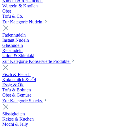
Kimchi & Reiskuchen
Wurzeln & Knollen
Obst
Tofu & Co.
Zur Kategorie Nudeln
Fadennudeln
Instant Nudeln
Glasnudeln
Reisnudeln
Udon & Shirataki
Zur Kategorie Konservierte Produkte
Fisch & Fleisch
Kokosmilch & -Öl
Essig & Öle
Tofu & Bohnen
Obst & Gemüse
Zur Kategorie Snacks
Süssigkeiten
Kekse & Kuchen
Mochi & Jelly