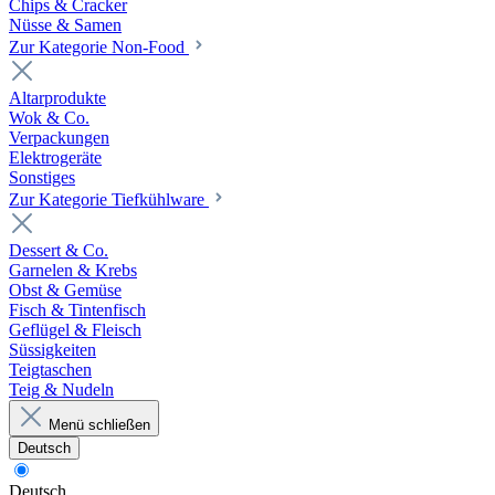
Chips & Cracker
Nüsse & Samen
Zur Kategorie Non-Food
Altarprodukte
Wok & Co.
Verpackungen
Elektrogeräte
Sonstiges
Zur Kategorie Tiefkühlware
Dessert & Co.
Garnelen & Krebs
Obst & Gemüse
Fisch & Tintenfisch
Geflügel & Fleisch
Süssigkeiten
Teigtaschen
Teig & Nudeln
Menü schließen
Deutsch
Deutsch