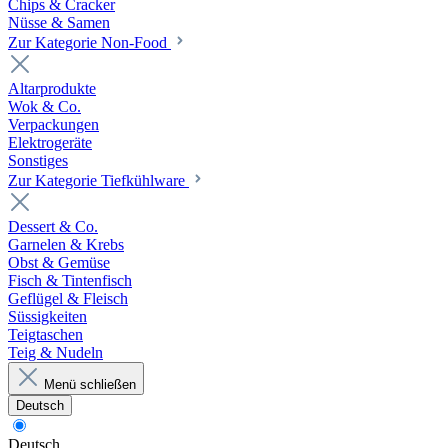
Chips & Cracker
Nüsse & Samen
Zur Kategorie Non-Food
Altarprodukte
Wok & Co.
Verpackungen
Elektrogeräte
Sonstiges
Zur Kategorie Tiefkühlware
Dessert & Co.
Garnelen & Krebs
Obst & Gemüse
Fisch & Tintenfisch
Geflügel & Fleisch
Süssigkeiten
Teigtaschen
Teig & Nudeln
Menü schließen
Deutsch
Deutsch