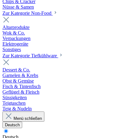
Chips & Cracker
Nüsse & Samen
Zur Kategorie Non-Food
Altarprodukte
Wok & Co.
Verpackungen
Elektrogeräte
Sonstiges
Zur Kategorie Tiefkühlware
Dessert & Co.
Garnelen & Krebs
Obst & Gemüse
Fisch & Tintenfisch
Geflügel & Fleisch
Süssigkeiten
Teigtaschen
Teig & Nudeln
Menü schließen
Deutsch
Deutsch