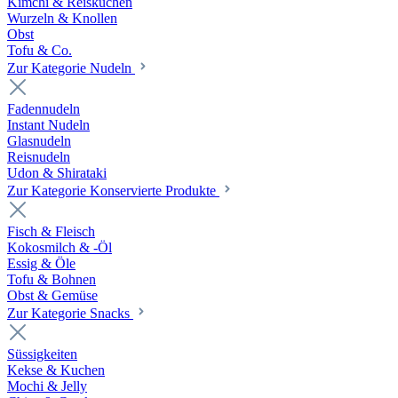
Kimchi & Reiskuchen
Wurzeln & Knollen
Obst
Tofu & Co.
Zur Kategorie Nudeln
Fadennudeln
Instant Nudeln
Glasnudeln
Reisnudeln
Udon & Shirataki
Zur Kategorie Konservierte Produkte
Fisch & Fleisch
Kokosmilch & -Öl
Essig & Öle
Tofu & Bohnen
Obst & Gemüse
Zur Kategorie Snacks
Süssigkeiten
Kekse & Kuchen
Mochi & Jelly