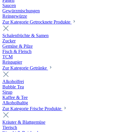
Pasten
Saucen
Gewürzmischungen
Reingewürze
Zur Kategorie Getrocknete Produkte
Schalenfrüchte & Samen
Zucker
Gemüse & Pilze
Fisch & Fleisch
TCM
Reispapier
Zur Kategorie Getränke
Alkoholfrei
Bubble Tea
Sirup
Kaffee & Tee
Alkoholhaltig
Zur Kategorie Frische Produkte
Kräuter & Blattgemüse
Tierisch