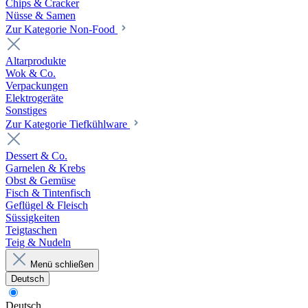
Chips & Cracker
Nüsse & Samen
Zur Kategorie Non-Food
Altarprodukte
Wok & Co.
Verpackungen
Elektrogeräte
Sonstiges
Zur Kategorie Tiefkühlware
Dessert & Co.
Garnelen & Krebs
Obst & Gemüse
Fisch & Tintenfisch
Geflügel & Fleisch
Süssigkeiten
Teigtaschen
Teig & Nudeln
Menü schließen
Deutsch
Deutsch