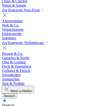
Chips & Cracker
Nüsse & Samen
Zur Kategorie Non-Food
Altarprodukte
Wok & Co.
Verpackungen
Elektrogeräte
Sonstiges
Zur Kategorie Tiefkühlware
Dessert & Co.
Garnelen & Krebs
Obst & Gemüse
Fisch & Tintenfisch
Geflügel & Fleisch
Süssigkeiten
Teigtaschen
Teig & Nudeln
Menü schließen
Deutsch
Deutsch