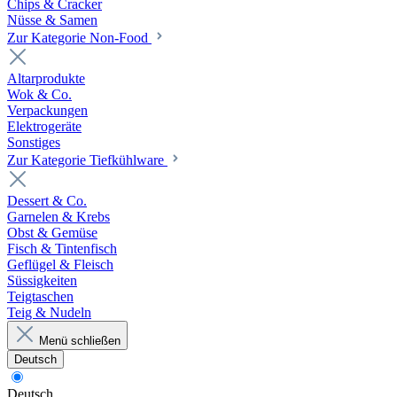
Chips & Cracker
Nüsse & Samen
Zur Kategorie Non-Food
Altarprodukte
Wok & Co.
Verpackungen
Elektrogeräte
Sonstiges
Zur Kategorie Tiefkühlware
Dessert & Co.
Garnelen & Krebs
Obst & Gemüse
Fisch & Tintenfisch
Geflügel & Fleisch
Süssigkeiten
Teigtaschen
Teig & Nudeln
Menü schließen
Deutsch
Deutsch