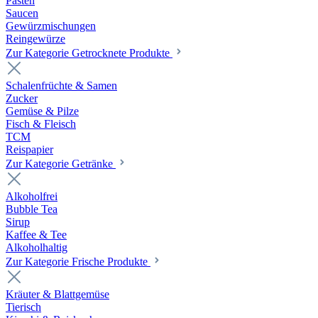
Pasten
Saucen
Gewürzmischungen
Reingewürze
Zur Kategorie Getrocknete Produkte
Schalenfrüchte & Samen
Zucker
Gemüse & Pilze
Fisch & Fleisch
TCM
Reispapier
Zur Kategorie Getränke
Alkoholfrei
Bubble Tea
Sirup
Kaffee & Tee
Alkoholhaltig
Zur Kategorie Frische Produkte
Kräuter & Blattgemüse
Tierisch