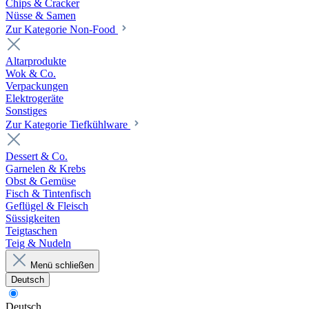
Chips & Cracker
Nüsse & Samen
Zur Kategorie Non-Food
Altarprodukte
Wok & Co.
Verpackungen
Elektrogeräte
Sonstiges
Zur Kategorie Tiefkühlware
Dessert & Co.
Garnelen & Krebs
Obst & Gemüse
Fisch & Tintenfisch
Geflügel & Fleisch
Süssigkeiten
Teigtaschen
Teig & Nudeln
Menü schließen
Deutsch
Deutsch