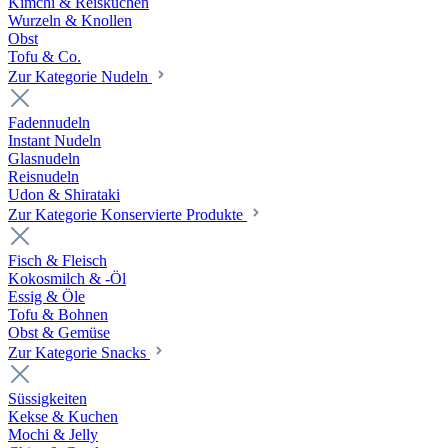
Kimchi & Reiskuchen
Wurzeln & Knollen
Obst
Tofu & Co.
Zur Kategorie Nudeln
Fadennudeln
Instant Nudeln
Glasnudeln
Reisnudeln
Udon & Shirataki
Zur Kategorie Konservierte Produkte
Fisch & Fleisch
Kokosmilch & -Öl
Essig & Öle
Tofu & Bohnen
Obst & Gemüse
Zur Kategorie Snacks
Süssigkeiten
Kekse & Kuchen
Mochi & Jelly