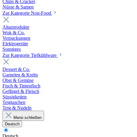
Chips & Cracker
Nüsse & Samen
Zur Kategorie Non-Food
Altarprodukte
Wok & Co.
Verpackungen
Elektrogeräte
Sonstiges
Zur Kategorie Tiefkühlware
Dessert & Co.
Garnelen & Krebs
Obst & Gemüse
Fisch & Tintenfisch
Geflügel & Fleisch
Süssigkeiten
Teigtaschen
Teig & Nudeln
Menü schließen
Deutsch
Deutsch