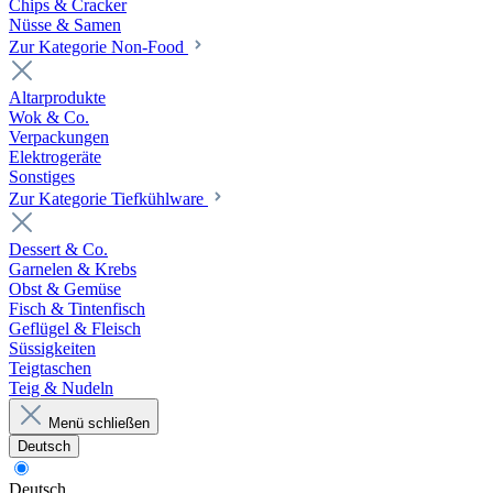
Chips & Cracker
Nüsse & Samen
Zur Kategorie Non-Food
Altarprodukte
Wok & Co.
Verpackungen
Elektrogeräte
Sonstiges
Zur Kategorie Tiefkühlware
Dessert & Co.
Garnelen & Krebs
Obst & Gemüse
Fisch & Tintenfisch
Geflügel & Fleisch
Süssigkeiten
Teigtaschen
Teig & Nudeln
Menü schließen
Deutsch
Deutsch