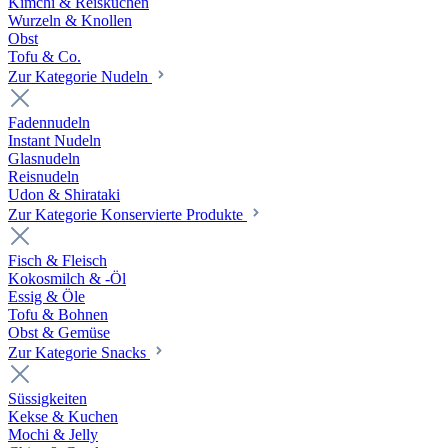
Kimchi & Reiskuchen
Wurzeln & Knollen
Obst
Tofu & Co.
Zur Kategorie Nudeln
Fadennudeln
Instant Nudeln
Glasnudeln
Reisnudeln
Udon & Shirataki
Zur Kategorie Konservierte Produkte
Fisch & Fleisch
Kokosmilch & -Öl
Essig & Öle
Tofu & Bohnen
Obst & Gemüse
Zur Kategorie Snacks
Süssigkeiten
Kekse & Kuchen
Mochi & Jelly