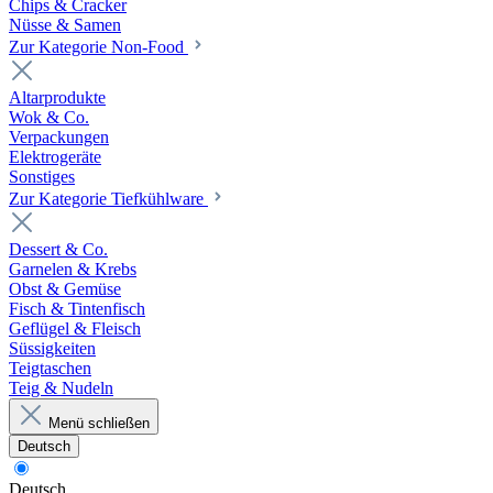
Chips & Cracker
Nüsse & Samen
Zur Kategorie Non-Food
Altarprodukte
Wok & Co.
Verpackungen
Elektrogeräte
Sonstiges
Zur Kategorie Tiefkühlware
Dessert & Co.
Garnelen & Krebs
Obst & Gemüse
Fisch & Tintenfisch
Geflügel & Fleisch
Süssigkeiten
Teigtaschen
Teig & Nudeln
Menü schließen
Deutsch
Deutsch