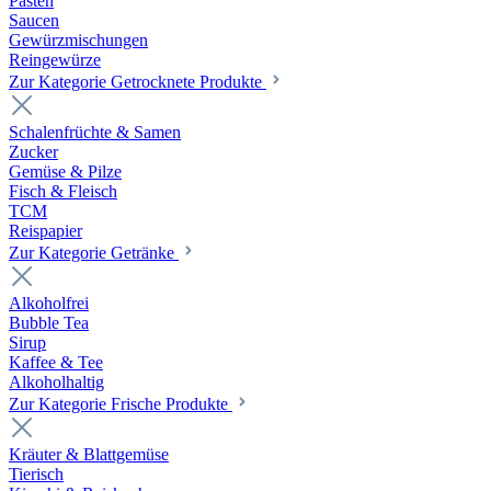
Pasten
Saucen
Gewürzmischungen
Reingewürze
Zur Kategorie Getrocknete Produkte
Schalenfrüchte & Samen
Zucker
Gemüse & Pilze
Fisch & Fleisch
TCM
Reispapier
Zur Kategorie Getränke
Alkoholfrei
Bubble Tea
Sirup
Kaffee & Tee
Alkoholhaltig
Zur Kategorie Frische Produkte
Kräuter & Blattgemüse
Tierisch