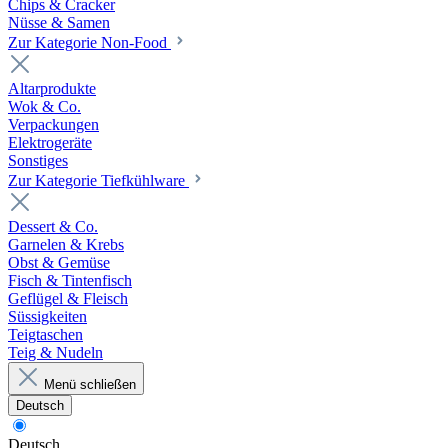
Chips & Cracker
Nüsse & Samen
Zur Kategorie Non-Food
Altarprodukte
Wok & Co.
Verpackungen
Elektrogeräte
Sonstiges
Zur Kategorie Tiefkühlware
Dessert & Co.
Garnelen & Krebs
Obst & Gemüse
Fisch & Tintenfisch
Geflügel & Fleisch
Süssigkeiten
Teigtaschen
Teig & Nudeln
Menü schließen
Deutsch
Deutsch