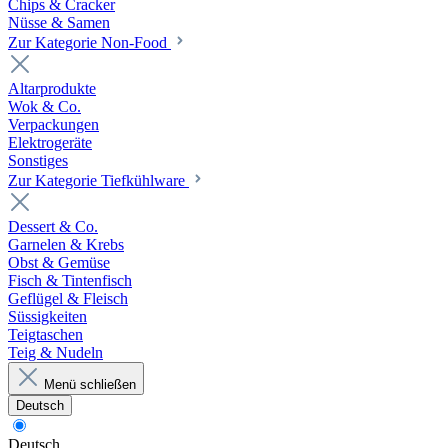
Chips & Cracker
Nüsse & Samen
Zur Kategorie Non-Food
Altarprodukte
Wok & Co.
Verpackungen
Elektrogeräte
Sonstiges
Zur Kategorie Tiefkühlware
Dessert & Co.
Garnelen & Krebs
Obst & Gemüse
Fisch & Tintenfisch
Geflügel & Fleisch
Süssigkeiten
Teigtaschen
Teig & Nudeln
Menü schließen
Deutsch
Deutsch