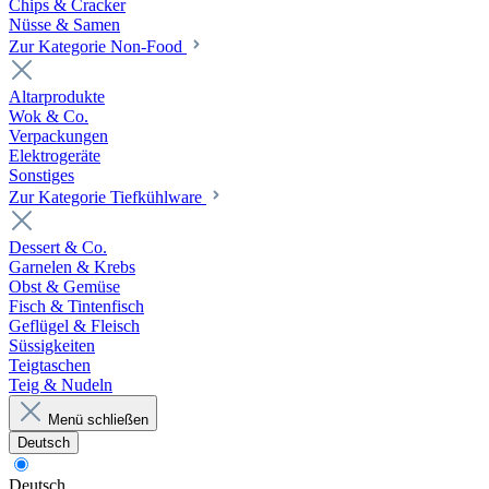
Chips & Cracker
Nüsse & Samen
Zur Kategorie Non-Food
Altarprodukte
Wok & Co.
Verpackungen
Elektrogeräte
Sonstiges
Zur Kategorie Tiefkühlware
Dessert & Co.
Garnelen & Krebs
Obst & Gemüse
Fisch & Tintenfisch
Geflügel & Fleisch
Süssigkeiten
Teigtaschen
Teig & Nudeln
Menü schließen
Deutsch
Deutsch