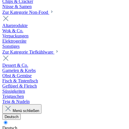
Chips & Cracker
Nüsse & Samen
Zur Kategorie Non-Food
Altarprodukte
Wok & Co.
Verpackungen
Elektrogeräte
Sonstiges
Zur Kategorie Tiefkühlware
Dessert & Co.
Garnelen & Krebs
Obst & Gemüse
Fisch & Tintenfisch
Geflügel & Fleisch
Süssigkeiten
Teigtaschen
Teig & Nudeln
Menü schließen
Deutsch
Deutsch