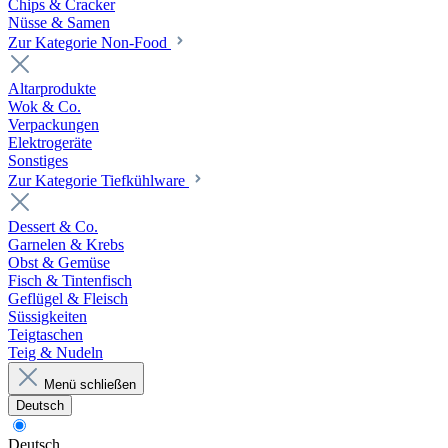
Chips & Cracker
Nüsse & Samen
Zur Kategorie Non-Food
Altarprodukte
Wok & Co.
Verpackungen
Elektrogeräte
Sonstiges
Zur Kategorie Tiefkühlware
Dessert & Co.
Garnelen & Krebs
Obst & Gemüse
Fisch & Tintenfisch
Geflügel & Fleisch
Süssigkeiten
Teigtaschen
Teig & Nudeln
Menü schließen
Deutsch
Deutsch