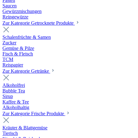
Pasten
Saucen
Gewürzmischungen
Reingewürze
Zur Kategorie Getrocknete Produkte
Schalenfrüchte & Samen
Zucker
Gemüse & Pilze
Fisch & Fleisch
TCM
Reispapier
Zur Kategorie Getränke
Alkoholfrei
Bubble Tea
Sirup
Kaffee & Tee
Alkoholhaltig
Zur Kategorie Frische Produkte
Kräuter & Blattgemüse
Tierisch