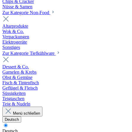
Chips & Cracker
Nüsse & Samen
Zur Kategorie Non-Food
Altarprodukte
Wok & Co.
Verpackungen
Elektrogeräte
Sonstiges
Zur Kategorie Tiefkühlware
Dessert & Co.
Garnelen & Krebs
Obst & Gemüse
Fisch & Tintenfisch
Geflügel & Fleisch
Süssigkeiten
Teigtaschen
Teig & Nudeln
Menü schließen
Deutsch
Deutsch