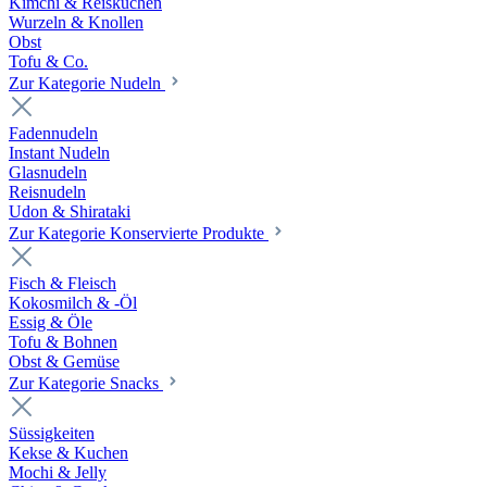
Kimchi & Reiskuchen
Wurzeln & Knollen
Obst
Tofu & Co.
Zur Kategorie Nudeln
Fadennudeln
Instant Nudeln
Glasnudeln
Reisnudeln
Udon & Shirataki
Zur Kategorie Konservierte Produkte
Fisch & Fleisch
Kokosmilch & -Öl
Essig & Öle
Tofu & Bohnen
Obst & Gemüse
Zur Kategorie Snacks
Süssigkeiten
Kekse & Kuchen
Mochi & Jelly